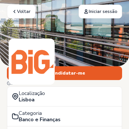
Voltar
Iniciar sessão
Candidatar-me
21 de Janeiro
Localização
Lisboa
Categoria
Banco e Finanças