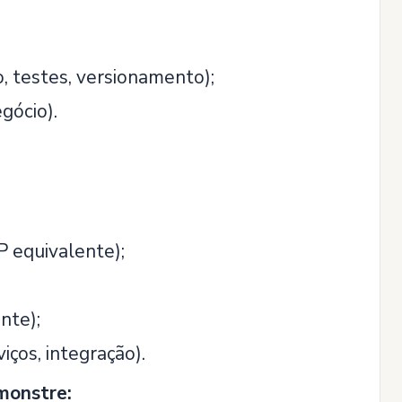
, testes, versionamento);
gócio).
P equivalente);
nte);
ços, integração).
monstre: