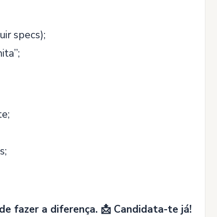
ir specs);
ita”;
te;
s;
e fazer a diferença. 📩 Candidata-te já!