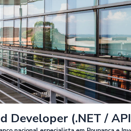
d Developer (.NET / API
anco nacional especialista em Poupança e In