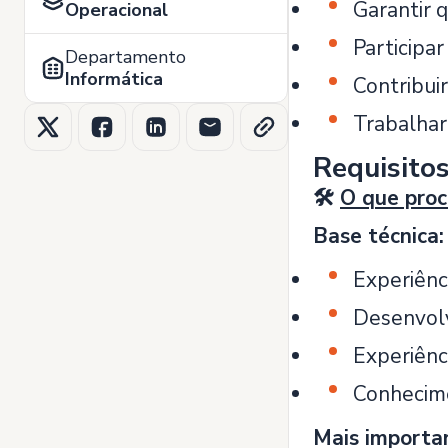
Garantir 
Operacional
Participar
Departamento
Informática
Contribui
Trabalhar
Requisito
🛠️
O que pro
Base técnica:
Experiênc
Desenvolv
Experiênc
Conhecime
Mais importa