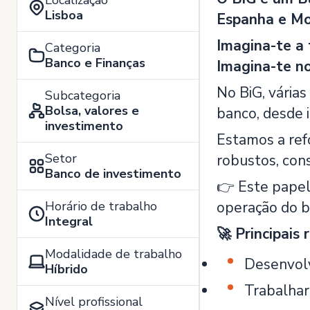
Localização
Lisboa
Espanha e M
Imagina-te a 
Categoria
Banco e Finanças
Imagina-te no
No BiG, vária
Subcategoria
Bolsa, valores e
banco, desde i
investimento
Estamos a ref
Setor
robustos, con
Banco de investimento
👉 Este papel
Horário de trabalho
operação do b
Integral
🚀 Principais 
Modalidade de trabalho
Desenvolv
Híbrido
Trabalhar
Nível profissional