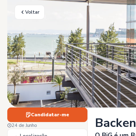
Voltar
Candidatar-me
Backen
24 de Junho
O BiG é um B