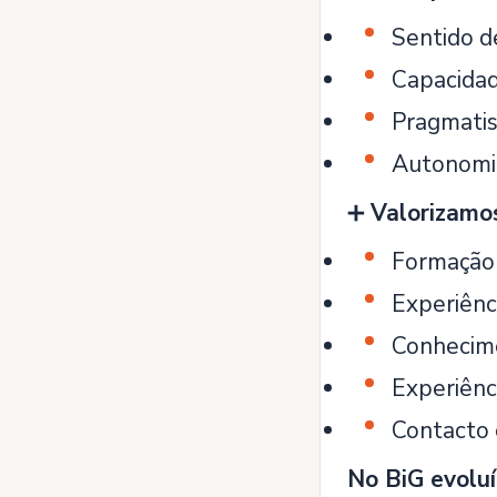
Sentido d
Capacidad
Pragmatis
Autonomia 
➕
Valorizamo
Formação 
Experiênci
Conhecime
Experiênc
Contacto 
No BiG evoluí